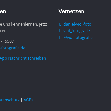
gen
Vernetzen
e uns kennenlernen, jetzt
daniel-viol-foto
eren
viol_fotografie
@viol.fotografie
3715507
-fotografie.de
pp Nachricht schreiben
atenschutz
|
AGBs